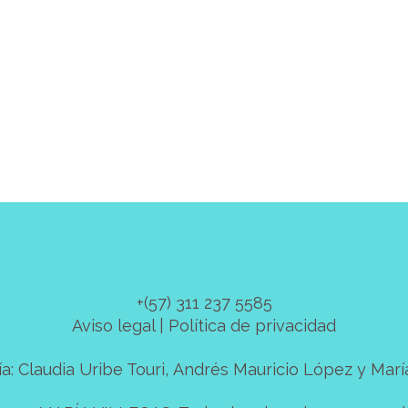
y
+(57) 311 237 5585
Aviso legal
|
Política de privacidad
a: Claudia Uribe Touri, Andrés Mauricio López y Marí