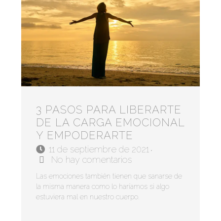
3 PASOS PARA LIBERARTE
DE LA CARGA EMOCIONAL
Y EMPODERARTE
11 de septiembre de 2021
•
No hay comentarios
Las emociones también tienen que sanarse de
la misma manera como lo haríamos si algo
estuviera mal en nuestro cuerpo.