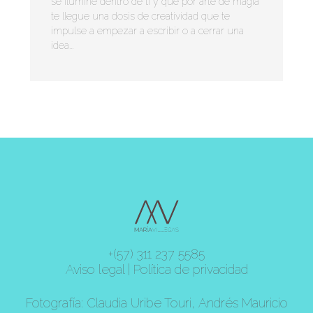
se ilumine dentro de ti y que por arte de magia
te llegue una dosis de creatividad que te
impulse a empezar a escribir o a cerrar una
idea...
+(57) 311 237 5585
Aviso legal
|
Política de privacidad
Fotografía: Claudia Uribe Touri, Andrés Mauricio