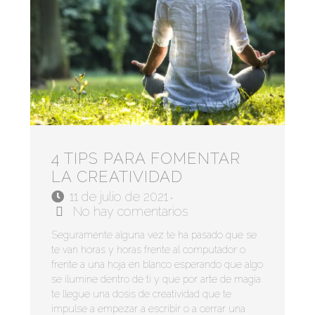
4 TIPS PARA FOMENTAR
LA CREATIVIDAD
11 de julio de 2021
•
No hay comentarios
Seguramente alguna vez te ha pasado que se
te van horas y horas frente al computador o
frente a una hoja en blanco esperando que algo
se ilumine dentro de ti y que por arte de magia
te llegue una dosis de creatividad que te
impulse a empezar a escribir o a cerrar una