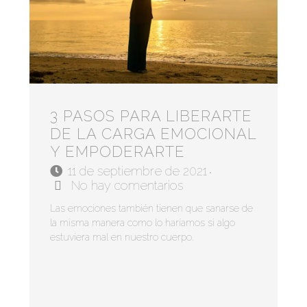
3 PASOS PARA LIBERARTE
DE LA CARGA EMOCIONAL
Y EMPODERARTE
11 de septiembre de 2021
•
No hay comentarios
Las emociones también tienen que sanarse de
la misma manera como lo haríamos si algo
estuviera mal en nuestro cuerpo.