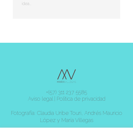
idea...
+(57) 311 237 5585
Aviso legal
|
Política de privacidad
Fotografía: Claudia Uribe Touri, Andrés Mauricio
López y María Villegas