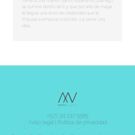
frente a una hoja en blanco esperando que algo
se ilumine dentro de ti y que por arte de magia
te llegue una dosis de creatividad que te
impulse a empezar a escribir o a cerrar una
idea...
+(57) 311 237 5585
Aviso legal
|
Política de privacidad