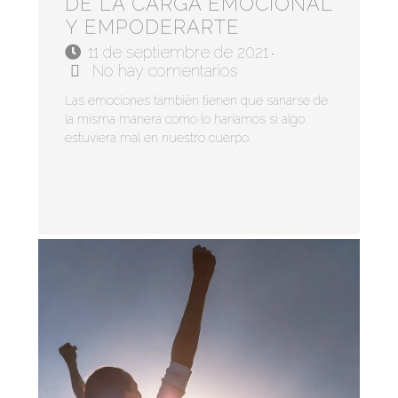
DE LA CARGA EMOCIONAL
Y EMPODERARTE
11 de septiembre de 2021
•
No hay comentarios
Las emociones también tienen que sanarse de
la misma manera como lo haríamos si algo
estuviera mal en nuestro cuerpo.