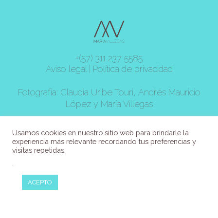
+(57) 311 237 5585
Aviso legal
|
Política de privacidad
Fotografía: Claudia Uribe Touri, Andrés Mauricio
López y María Villegas
© 2021 MARÍA VILLEGAS, Todos los derechos
Usamos cookies en nuestro sitio web para brindarle la
reservados.
experiencia más relevante recordando tus preferencias y
visitas repetidas.
.
ACEPTO
Inicio
Acerca de mi
Libros
Recetas
Cursos
Hipnoterapia – Coaching
Contacto