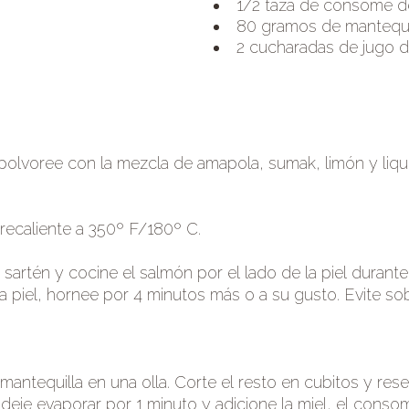
1/2 taza de consomé d
80 gramos de mantequi
2 cucharadas de jugo d
spolvoree con la mezcla de amapola, sumak, limón y liq
 precaliente a 350º F/180º C.
 o sartén y cocine el salmón por el lado de la piel durant
a piel, hornee por 4 minutos más o a su gusto. Evite so
.
 mantequilla en una olla. Corte el resto en cubitos y res
deje evaporar por 1 minuto y adicione la miel, el conso