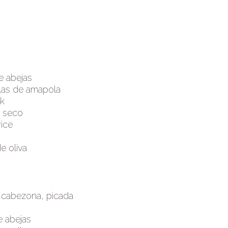
e abejas
las de amapola
k
n seco
rice
e oliva
 cabezona, picada
e abejas