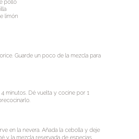
e pollo
lla
e limón
uorice. Guarde un poco de la mezcla para
e 4 minutos. Dé vuelta y cocine por 1
brecocinarlo.
erve en la nevera. Añada la cebolla y deje
mé y la mezcla reservada de especias.