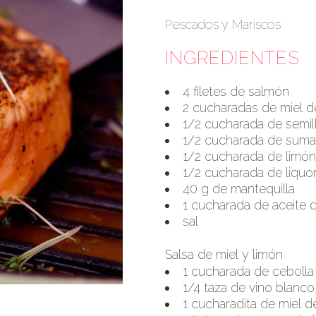
Pescados y Mariscos
INGREDIENTES
4 filetes de salmón
2 cucharadas de miel d
1/2 cucharada de semil
1/2 cucharada de suma
1/2 cucharada de limó
1/2 cucharada de liquo
40 g de mantequilla
1 cucharada de aceite d
sal
Salsa de miel y limón
1 cucharada de cebolla
1/4 taza de vino blanco
1 cucharadita de miel d