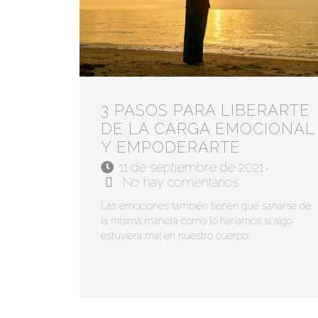
3 PASOS PARA LIBERARTE
DE LA CARGA EMOCIONAL
Y EMPODERARTE
11 de septiembre de 2021
•
No hay comentarios
Las emociones también tienen que sanarse de
la misma manera como lo haríamos si algo
estuviera mal en nuestro cuerpo.