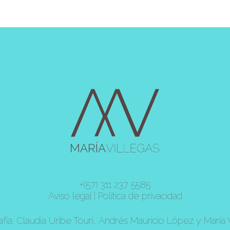
+(57) 311 237 5585
Aviso legal
|
Política de privacidad
fía: Claudia Uribe Touri, Andrés Mauricio López y María 