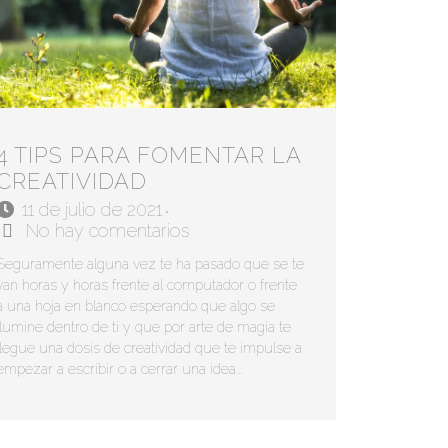
4 TIPS PARA FOMENTAR LA
CREATIVIDAD
11 de julio de 2021
•
No hay comentarios
Seguramente alguna vez te ha pasado que se te
van horas y horas frente al computador o frente
a una hoja en blanco esperando que algo se
ilumine dentro de ti y que por arte de magia te
llegue una dosis de creatividad que te impulse a
empezar a escribir o a cerrar una idea...