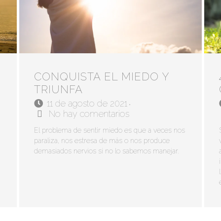
CONQUISTA EL MIEDO Y
TRIUNFA
11 de agosto de 2021
•
No hay comentarios
El problema de sentir miedo es que a veces nos
paraliza, nos estresa de más o nos produce
demasiados nervios si no lo sabemos manejar.