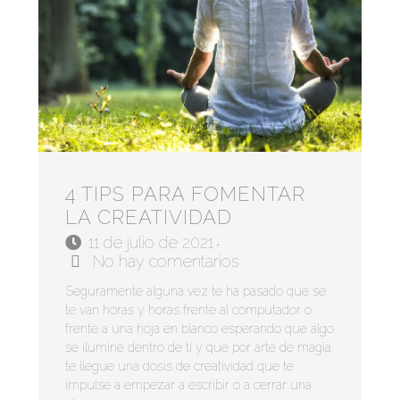
4 TIPS PARA FOMENTAR
LA CREATIVIDAD
11 de julio de 2021
•
No hay comentarios
Seguramente alguna vez te ha pasado que se
te van horas y horas frente al computador o
frente a una hoja en blanco esperando que algo
se ilumine dentro de ti y que por arte de magia
te llegue una dosis de creatividad que te
impulse a empezar a escribir o a cerrar una