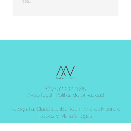
idea...
+(57) 311 237 5585
Aviso legal
|
Política de privacidad
Fotografía: Claudia Uribe Touri, Andrés Mauricio
López y María Villegas
© 2021 MARÍA VILLEGAS, Todos los derechos