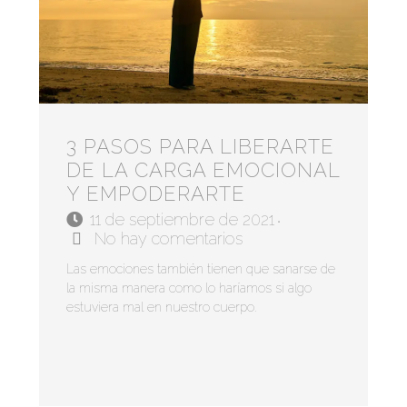
3 PASOS PARA LIBERARTE
DE LA CARGA EMOCIONAL
Y EMPODERARTE
11 de septiembre de 2021
•
No hay comentarios
Las emociones también tienen que sanarse de
la misma manera como lo haríamos si algo
estuviera mal en nuestro cuerpo.